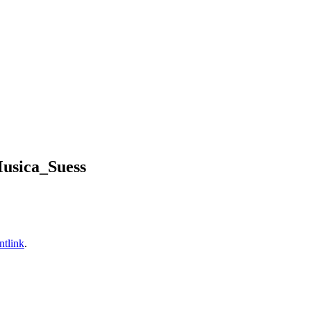
usica_Suess
tlink
.