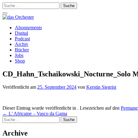
Suche
nach:
Schalte
Navigation
Zum
Abonnements
Inhalt
Digital
springen
Podcast
Archiv
Bücher
Jobs
Shop
CD_Hahn_Tschaikowski_Nocturne_Solo M
Veröffentlicht am
25. September 2024
von
Kerstin Siegrist
Dieser Eintrag wurde veröffentlicht in . Lesezeichen auf den
Permanen
Beitrags-
←
L’ Africaine – Vasco da Gama
Suche
Navigation
nach:
Archive