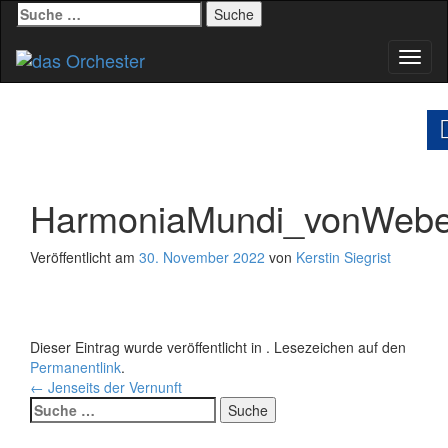
Suche
nach:
Schal
Navig
HarmoniaMundi_vonWebe
Veröffentlicht am
30. November 2022
von
Kerstin Siegrist
Dieser Eintrag wurde veröffentlicht in . Lesezeichen auf den
Permanentlink
.
Beitrags-
←
Jenseits der Vernunft
Suche
Navigation
nach: