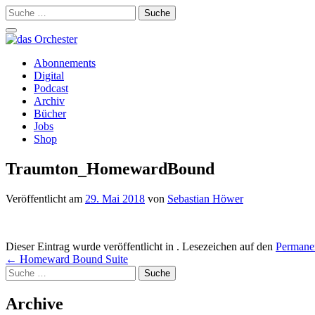
Suche
nach:
Schalte
Navigation
Zum
Abonnements
Inhalt
Digital
springen
Podcast
Archiv
Bücher
Jobs
Shop
Traumton_HomewardBound
Veröffentlicht am
29. Mai 2018
von
Sebastian Höwer
Dieser Eintrag wurde veröffentlicht in . Lesezeichen auf den
Permanen
Beitrags-
←
Homeward Bound Suite
Suche
Navigation
nach:
Archive