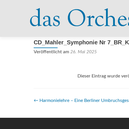
CD_Mahler_Symphonie Nr 7_BR_Kl
Veröffentlicht am
26. Mai 2025
Dieser Eintrag wurde verö
Beitrags-
←
Harmonielehre – Eine Berliner Umbruchsges
Navigation