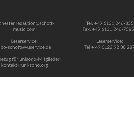
chester.redaktion@schott-
Tel. +49 6131 246-855
music.com
Fax. +49 6131 246-758
Leserservice:
Leserservice:
abo-schott@vuservice.de
Tel + 49 6123 92 38 28
bezug für unisono-Mitglieder:
kontakt@uni-sono.org