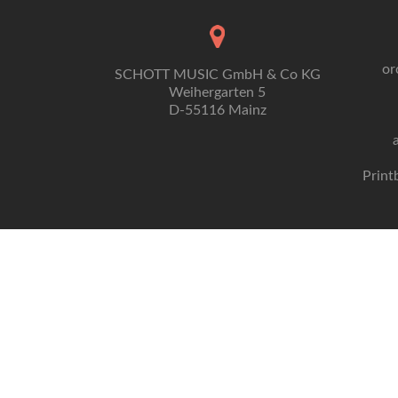
or
SCHOTT MUSIC GmbH & Co KG
Weihergarten 5
D-55116 Mainz
Print