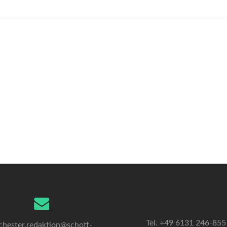
Tel. +49 6131 246-855
chester.redaktion@schott-