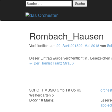
Suche
nach:
Zum
Inhalt
springen
Rombach_Hausen
Veröffentlicht am
20. April 2018
29. Mai 2018
von
Se
Dieser Eintrag wurde veröffentlicht in . Lesezeichen
Beitrags-
←
Der Hornist Franz Strauß
Navigation
SCHOTT MUSIC GmbH & Co KG
orches
Weihergarten 5
D-55116 Mainz
Leserse
abo-sc