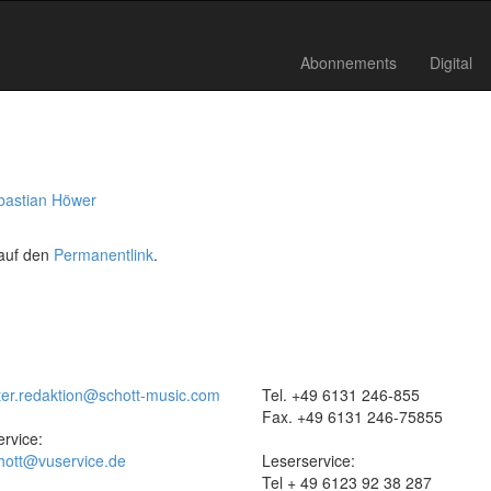
Abonnements
Digital
bastian Höwer
 auf den
Permanentlink
.
ter.redaktion@schott-music.com
Tel. +49 6131 246-855
Fax. +49 6131 246-75855
rvice:
hott@vuservice.de
Leserservice:
Tel + 49 6123 92 38 287