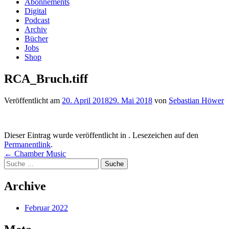
Zum
Abonnements
Inhalt
Digital
springen
Podcast
Archiv
Bücher
Jobs
Shop
RCA_Bruch.tiff
Veröffentlicht am
20. April 2018
29. Mai 2018
von
Sebastian Höwer
Dieser Eintrag wurde veröffentlicht in . Lesezeichen auf den
Permanentlink
.
Beitrags-
←
Chamber Music
Suche
Navigation
nach:
Archive
Februar 2022