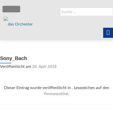
Suche
SCHALTE NAVIGATION
nach:
Zum
Inhalt
Abonnements
springen
Sony_Bach
Veröffentlicht am
20. April 2018
Digital
Dieser Eintrag wurde veröffentlicht in . Lesezeichen auf den
Podcast
Permanentlink
.
Archiv