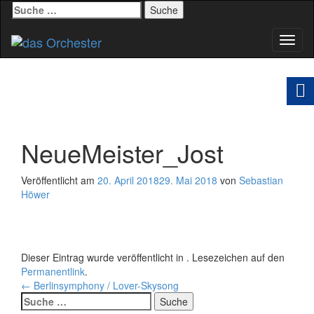
Suche
nach:
Schal
Navig
NeueMeister_Jost
Veröffentlicht am
20. April 2018
29. Mai 2018
von
Sebastian
Höwer
Dieser Eintrag wurde veröffentlicht in . Lesezeichen auf den
Permanentlink
.
Beitrags-
←
Berlinsymphony / Lover-Skysong
Suche
Navigation
nach: