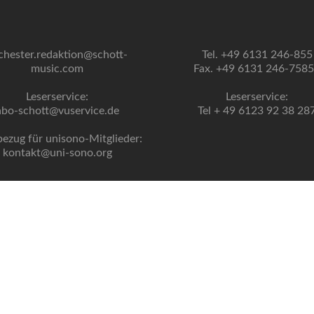
chester.redaktion@schott-
Tel. +49 6131 246-855
music.com
Fax. +49 6131 246-758
Leserservice:
Leserservice:
abo-schott@vuservice.de
Tel + 49 6123 92 38 28
bezug für unisono-Mitglieder:
kontakt@uni-sono.org