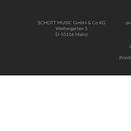
SCHOTT MUSIC GmbH & Co KG
or
Weihergarten 5
D-55116 Mainz
Print