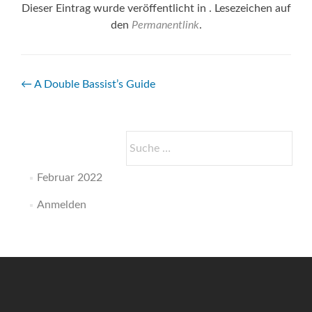
Dieser Eintrag wurde veröffentlicht in . Lesezeichen auf
den
Permanentlink
.
Beitrags-
←
A Double Bassist’s Guide
Navigation
Suche
nach:
Februar 2022
Anmelden