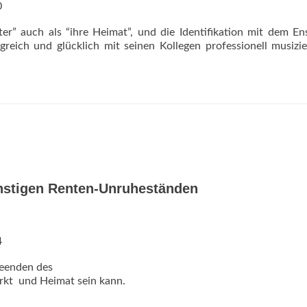
0
ter” auch als “ihre Heimat”, und die Identifikation mit dem E
greich und glücklich mit seinen Kollegen professionell musizi
nstigen Renten-Unruheständen
4
Beenden des
kt  und Heimat sein kann.