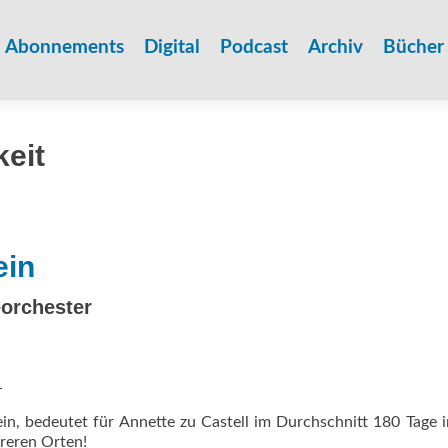
Zum
Inhalt
Abonnements
Digital
Podcast
Archiv
Bücher
springen
eit
ein
eorchester
1
n, bedeutet für Annette zu Castell im Durchschnitt 180 Tage 
reren Orten!