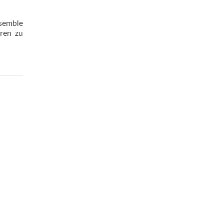
nsemble
eren zu