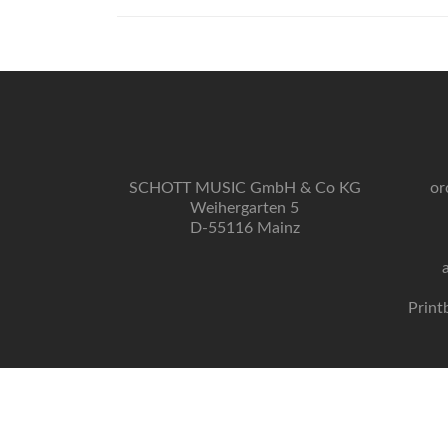
SCHOTT MUSIC GmbH & Co KG
or
Weihergarten 5
D-55116 Mainz
Print