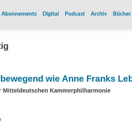
Zum
Inhalt
Abonnements
Digital
Podcast
Archiv
Bücher
springen
tig
 bewegend wie Anne Franks Le
r Mitteldeutschen Kammerphilharmonie
0