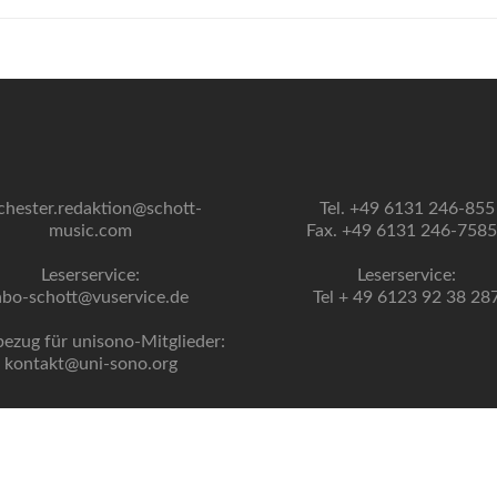
chester.redaktion@schott-
Tel. +49 6131 246-855
music.com
Fax. +49 6131 246-758
Leserservice:
Leserservice:
abo-schott@vuservice.de
Tel + 49 6123 92 38 28
bezug für unisono-Mitglieder:
kontakt@uni-sono.org