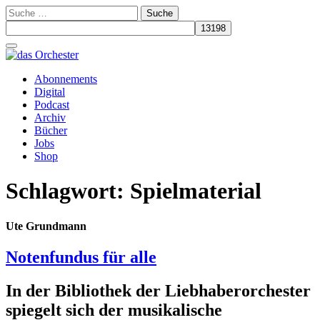
Suche
nach:
Schalte
Navigation
Zum
Abonnements
Inhalt
Digital
springen
Podcast
Archiv
Bücher
Jobs
Shop
Schlagwort:
Spielmaterial
Ute Grundmann
Notenfundus für alle
In der Bibliothek der Liebhaberorchester
spiegelt sich der musikalische