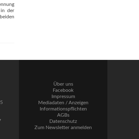
rennung
in der
 beiden
Über uns
Facebook
Impressum
55
Mediadaten / Anzeigen
Informationspflichten
AGBs
7
Datenschutz
Zum Newsletter anmelden