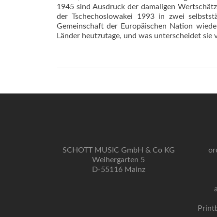
1945 sind Ausdruck der damaligen Wertschätzu
der Tschechoslowakei 1993 in zwei selbstst
Gemeinschaft der Europäischen Nation wieder
Länder heutzutage, und was unterscheidet sie
SCHOTT MUSIC GmbH & Co KG
or
Weihergarten 5
D-55116 Mainz
Print