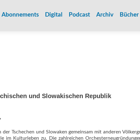
Zum
Inhalt
Abonnements
Digital
Podcast
Archiv
Bücher
springen
echischen und Slowakischen Republik
7
in der Tschechen und Slowaken gemeinsam mit anderen Völker
lle im Kulturleben zu. Die zahlreichen Orchesterneugründung