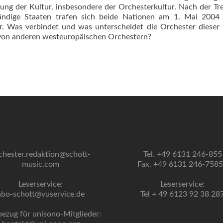
ng der Kultur, insbesondere der Orchesterkultur. Nach der T
ändige Staaten trafen sich beide Nationen am 1. Mai 2004 
. Was verbindet und was unterscheidet die Orchester dieser
 von anderen westeuropäischen Orchestern?
chester.redaktion@schott-
Tel. +49 6131 246-855
music.com
Fax. +49 6131 246-758
Leserservice:
Leserservice:
abo-schott@vuservice.de
Tel + 49 6123 92 38 28
bezug für unisono-Mitglieder: