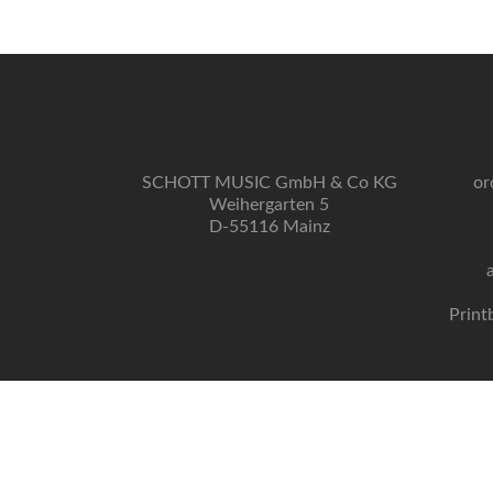
SCHOTT MUSIC GmbH & Co KG
or
Weihergarten 5
D-55116 Mainz
Print