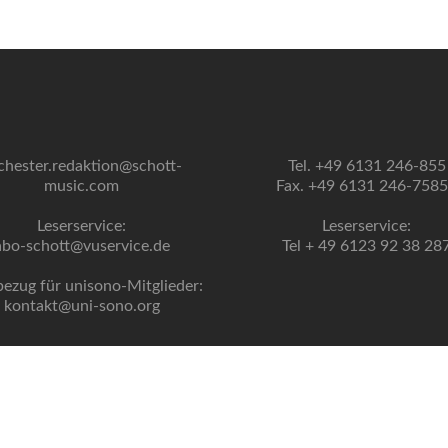
chester.redaktion@schott-
Tel. +49 6131 246-855
music.com
Fax. +49 6131 246-758
Leserservice:
Leserservice:
abo-schott@vuservice.de
Tel + 49 6123 92 38 28
bezug für unisono-Mitglieder:
kontakt@uni-sono.org