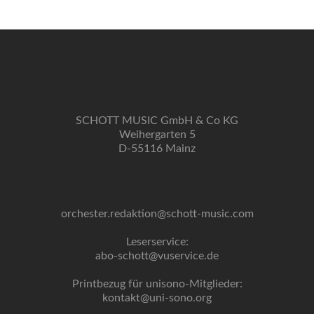
SCHOTT MUSIC GmbH & Co KG
Weihergarten 5
D-55116 Mainz
orchester.redaktion@schott-music.com
Leserservice:
abo-schott@vuservice.de
Printbezug für unisono-Mitglieder:
kontakt@uni-sono.org