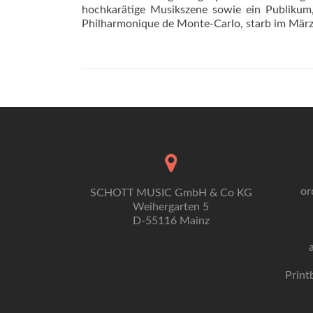
hochkarätige Musikszene sowie ein Publikum,
Philharmonique de Monte-Carlo, starb im März 
or
SCHOTT MUSIC GmbH & Co KG
Weihergarten 5
D-55116 Mainz
Print