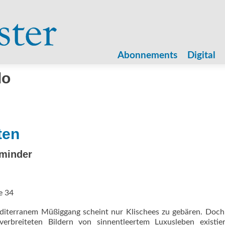
Zum
Inhalt
Abonnements
Digital
springen
lo
ten
 minder
e 34
diterranem Müßiggang scheint nur Klischees zu gebären. Doch
rbreiteten Bildern von sinnentleertem Luxusleben existier