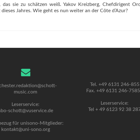
 das sie zu schätzen weiß. Yakov Kreizberg, Chefdirigent Or
dieses Jahres. Wie geht es nun weiter an der Côte d’Azur?
Tel. +49 6131 246-855
chester.redaktion@schott-
Fax. +49 6131 246-758
music.com
Leserservice:
Leserservice:
Tel + 49 6123 92 38 28
abo-schott@vuservice.de
bezug für unisono-Mitglieder:
kontakt@uni-sono.org