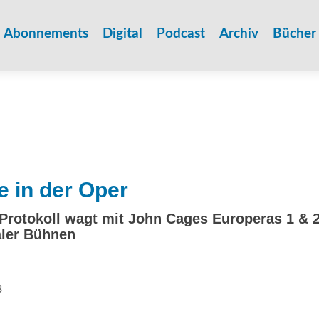
Zum
Inhalt
Abonnements
Digital
Podcast
Archiv
Bücher
springen
 in der Oper
Protokoll wagt mit John Cages Europeras 1 & 
aler Bühnen
3