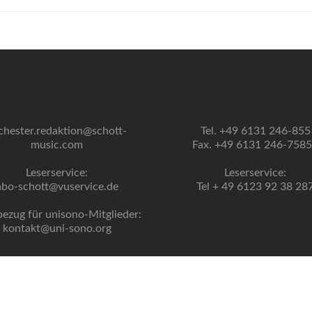
chester.redaktion@schott-
Tel. +49 6131 246-855
music.com
Fax. +49 6131 246-758
Leserservice:
Leserservice:
abo-schott@vuservice.de
Tel + 49 6123 92 38 28
bezug für unisono-Mitglieder:
kontakt@uni-sono.org