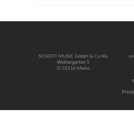
SCHOTT MUSIC GmbH & Co KG
or
Weihergarten 5
D-55116 Mainz
Print