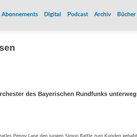
Zum
Inhalt
Abonnements
Digital
Podcast
Archiv
Bücher
springen
isen
chester des ­Bayerischen Rundfunks unterweg
eatles Penny Lane den jungen Simon Rattle zum Kunden gehabt