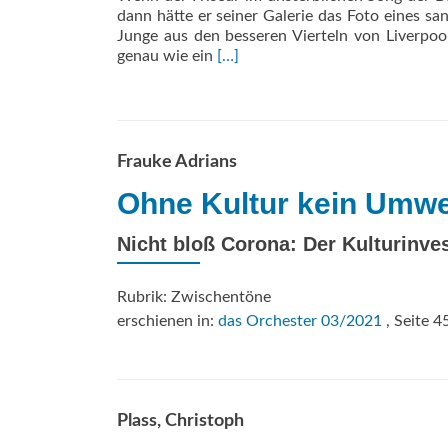
dann hätte er seiner Galerie das Foto eines s
Junge aus den besseren Vierteln von Liverpoo
Read
genau wie ein
[…]
more
about
WELCOME
HOME
Frauke Adrians
Ohne Kultur kein Umwe
Nicht bloß Corona: Der Kulturinve
Rubrik: Zwischentöne
erschienen in:
das Orchester 03/2021
, Seite 4
Plass, Christoph