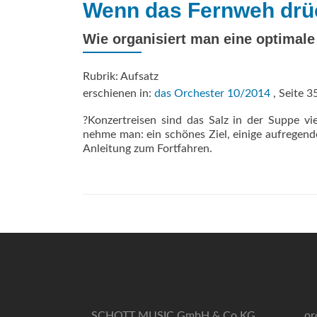
Wenn das Fernweh drü
Wie organisiert man eine optimale
Rubrik: Aufsatz
erschienen in:
das Orchester 10/2014
, Seite 3
?Konzertreisen sind das Salz in der Suppe vi
nehme man: ein schönes Ziel, einige aufregen
Anleitung zum Fortfahren.
SCHOTT MUSIC GmbH & Co KG
or