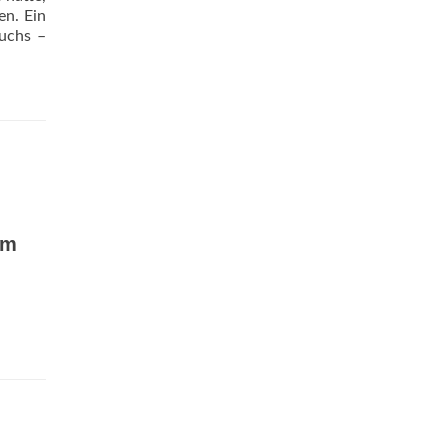
en. Ein
wuchs –
um