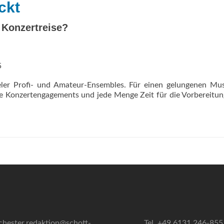
ckt
 Konzertreise?
5
eler Profi- und Amateur-Ensembles. Für einen gelungenen Mus
de Konzertengagements und jede Menge Zeit für die Vorbereitun
chester.redaktion@schott-
Tel. +49 6131 246-855