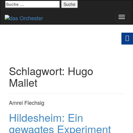
Suche
nach:
Schal
Navig
Schlagwort:
Hugo
Mallet
Amrei Flechsig
Hildesheim: Ein
gewagtes Experiment