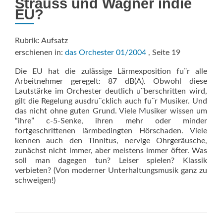
Strauss und Wagner indie
EU?
Rubrik: Aufsatz
erschienen in:
das Orchester 01/2004
, Seite 19
Die EU hat die zulässige Lärmexposition fu¨r alle
Arbeitnehmer geregelt: 87 dB(A). Obwohl diese
Lautstärke im Orchester deutlich u¨berschritten wird,
gilt die Regelung ausdru¨cklich auch fu¨r Musiker. Und
das nicht ohne guten Grund. Viele Musiker wissen um
“ihre” c-5-Senke, ihren mehr oder minder
fortgeschrittenen lärmbedingten Hörschaden. Viele
kennen auch den Tinnitus, nervige Ohrgeräusche,
zunächst nicht immer, aber meistens immer öfter. Was
soll man dagegen tun? Leiser spielen? Klassik
verbieten? (Von moderner Unterhaltungsmusik ganz zu
schweigen!)