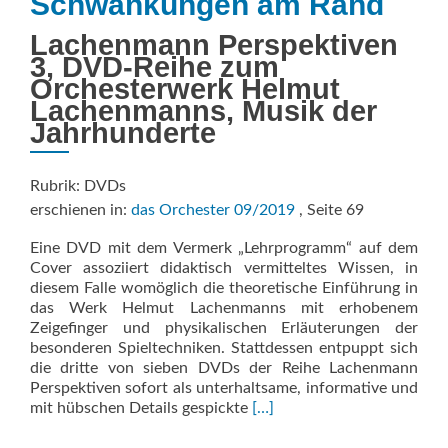
Schwankungen am Rand
Lachenmann Perspektiven
3, DVD-Reihe zum
Orchesterwerk Helmut
Lachenmanns, Musik der
Jahrhunderte
Rubrik: DVDs
erschienen in:
das Orchester 09/2019
, Seite 69
Eine DVD mit dem Vermerk „Lehrprogramm“ auf dem
Cover assoziiert didaktisch vermitteltes Wissen, in
diesem Falle womöglich die theoretische Einführung in
das Werk Helmut Lachenmanns mit erhobenem
Zeigefinger und physikalischen Erläuterungen der
besonderen Spieltechniken. Stattdessen entpuppt sich
die dritte von sieben DVDs der Reihe Lachenmann
Perspektiven sofort als unterhaltsame, informative und
Read
mit hübschen Details gespickte
[…]
more
about