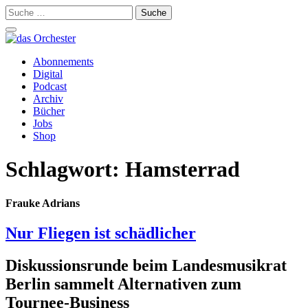
Suche
nach:
Schalte
Navigation
Zum
Abonnements
Inhalt
Digital
springen
Podcast
Archiv
Bücher
Jobs
Shop
Schlagwort:
Hamsterrad
Frauke Adrians
Nur Fliegen ist schädlicher
Diskussionsrunde beim Landesmusikrat
Berlin sammelt Alternativen zum
Tournee-Business