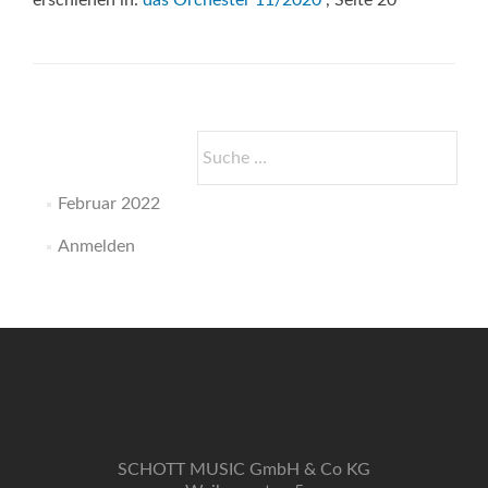
erschienen in:
das Orchester 11/2020
, Seite 20
Suche
nach:
Februar 2022
Anmelden
SCHOTT MUSIC GmbH & Co KG