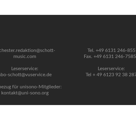
chester.redaktion@schott-
Tel. +49 6131 246-855
music.com
Fax. +49 6131 246-758
Leserservice:
Leserservice:
abo-schott@vuservice.de
Tel + 49 6123 92 38 28
bezug für unisono-Mitglieder:
kontakt@uni-sono.org