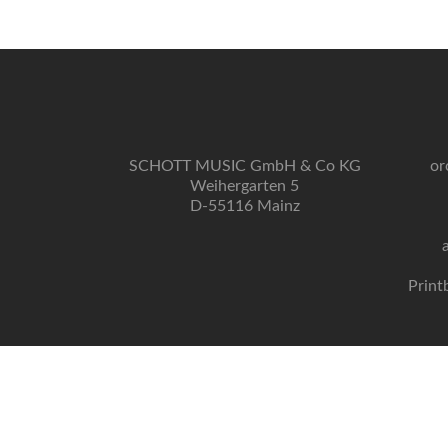
SCHOTT MUSIC GmbH & Co KG
or
Weihergarten 5
D-55116 Mainz
Print