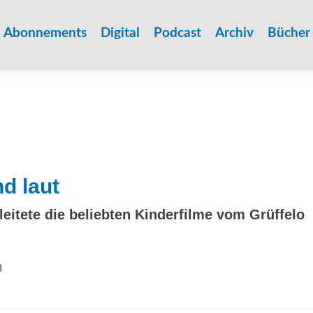
Zum
Inhalt
Abonnements
Digital
Podcast
Archiv
Bücher
springen
d laut
eitete die beliebten Kinderfilme vom Grüffelo
3