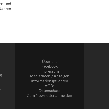
en und
 Jahren
Über uns
Facebook
Impressum
55
Mediadaten / Anzeigen
Informationspflichten
AGBs
7
Datenschutz
Zum Newsletter anmelden