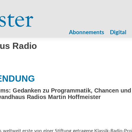
Zum
Inhalt
Abonnements
Digital
springen
us Radio
ENDUNG
amms: Gedanken zu Programmatik, Chancen und
wandhaus Radios Martin Hoffmeister
weltweit erste von einer Stiftung getragene Klassik-Radio-Pro