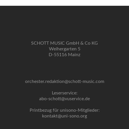
SCHOTT MUSIC GmbH & Co KG
Weihergarten 5
D-55116 Mainz
orchester.redaktion@schott-music.com
Leserservice:
abo-schott@vuservice.de
Printbezug für unisono-Mitglieder:
kontakt@uni-sono.org