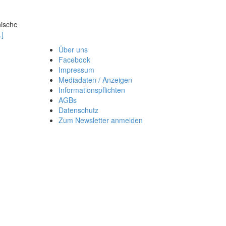
nische
ead
]
ore
Über uns
out
Facebook
ncertos
Impressum
Mediadaten / Anzeigen
rimba
Informationspflichten
AGBs
Datenschutz
Zum Newsletter anmelden