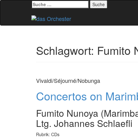
Suche
nach:
Zum
Inhalt
springen
Schlagwort:
Fumito 
Vivaldi/Séjourné/Nobunga
Concertos on Marim
Fumito Nunoya (Marimba
Ltg. Johannes Schlaefli
Rubrik: CDs