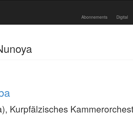
Abonnements
Digital
Nunoya
ba
), Kurpfälzisches Kammerorchest