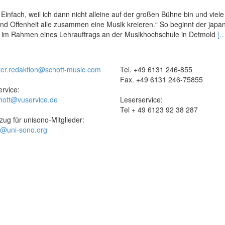
Einfach, weil ich dann nicht alleine auf der großen Bühne bin und viele
 und Offenheit alle zusammen eine Musik kreieren.“ So beginnt der japa
R
t im Rahmen eines Lehrauftrags an der Musikhochschule in Detmold
[…
m
ab
Co
ter.redaktion@schott-music.com
Tel. +49 6131 246-855
on
Fax. +49 6131 246-75855
Ma
rvice:
hott@vuservice.de
Leserservice:
Tel + 49 6123 92 38 287
zug für unisono-Mitglieder:
t@uni-sono.org