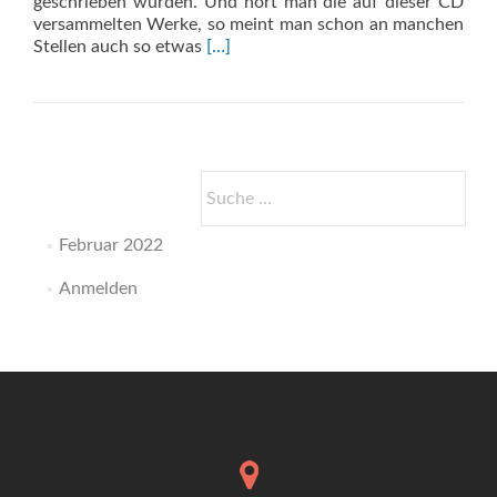
geschrieben wurden. Und hört man die auf dieser CD
versammelten Werke, so meint man schon an manchen
Read
Stellen auch so etwas
[…]
more
about
Kammermusik
Suche
nach:
Februar 2022
Anmelden