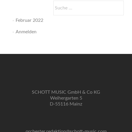
Suche
nach:
Februar 2022
Anmelden
SCHOTT MUSIC GmbH & Co KG
Weihergarten 5
D-55116 Mainz
orchester.redaktion@schott-music.com