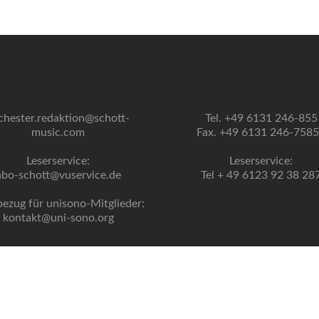
chester.redaktion@schott-
Tel. +49 6131 246-855
music.com
Fax. +49 6131 246-758
Leserservice:
Leserservice:
abo-schott@vuservice.de
Tel + 49 6123 92 38 28
bezug für unisono-Mitglieder:
kontakt@uni-sono.org