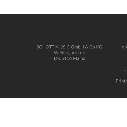
SCHOTT MUSIC GmbH & Co KG
or
Weihergarten 5
D-55116 Mainz
Print