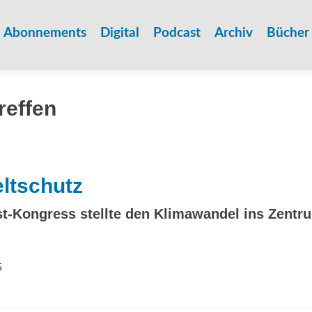
Zum
Inhalt
Abonnements
Digital
Podcast
Archiv
Bücher
springen
reffen
ltschutz
st-Kongress stellte den Klimawandel ins Zentr
5