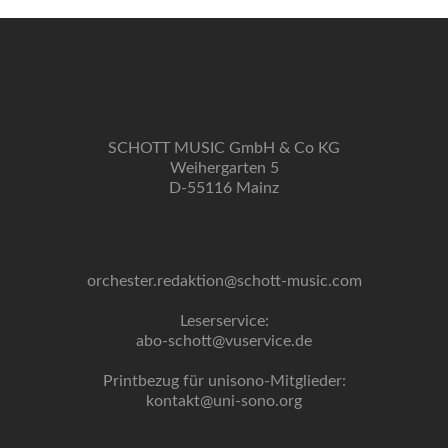
SCHOTT MUSIC GmbH & Co KG
Weihergarten 5
D-55116 Mainz
orchester.redaktion@schott-music.com
Leserservice:
abo-schott@vuservice.de
Printbezug für unisono-Mitglieder:
kontakt@uni-sono.org