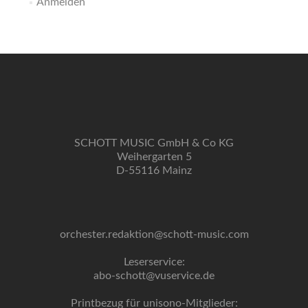
Anmelden
SCHOTT MUSIC GmbH & Co KG
Weihergarten 5
D-55116 Mainz
orchester.redaktion@schott-music.com
Leserservice:
abo-schott@vuservice.de
Printbezug für unisono-Mitglieder: