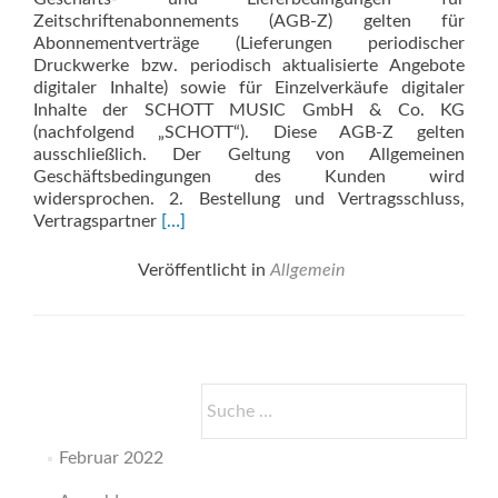
Zeitschriftenabonnements (AGB-Z) gelten für
Abonnementverträge (Lieferungen periodischer
Druckwerke bzw. periodisch aktualisierte Angebote
digitaler Inhalte) sowie für Einzelverkäufe digitaler
Inhalte der SCHOTT MUSIC GmbH & Co. KG
(nachfolgend „SCHOTT“). Diese AGB-Z gelten
ausschließlich. Der Geltung von Allgemeinen
Geschäftsbedingungen des Kunden wird
widersprochen. 2. Bestellung und Vertragsschluss,
Read
Vertragspartner
[…]
more
about
Veröffentlicht in
Allgemein
Allgemeine
Geschäfts-
und
Lieferbedingungen
für
Suche
Zeitschriftenabonnements
nach:
Februar 2022