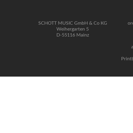
SCHOTT MUSIC GmbH & Co KG
or
Weihergarten 5
D-55116 Mainz
Print