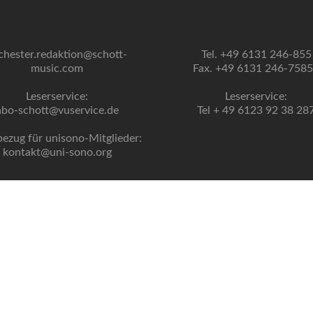
chester.redaktion@schott-
Tel. +49 6131 246-855
music.com
Fax. +49 6131 246-758
Leserservice:
Leserservice:
abo-schott@vuservice.de
Tel + 49 6123 92 38 28
bezug für unisono-Mitglieder:
kontakt@uni-sono.org