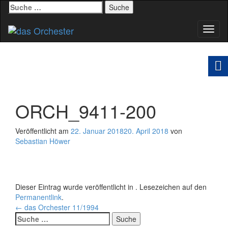
Suche
nach:
Schal
Navig
ORCH_9411-200
Veröffentlicht am
22. Januar 2018
20. April 2018
von
Sebastian Höwer
Dieser Eintrag wurde veröffentlicht in . Lesezeichen auf den
Permanentlink
.
Beitrags-
←
das Orchester 11/1994
Suche
Navigation
nach: