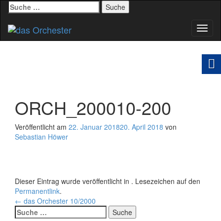
Suche
nach:
Schal
Navig
ORCH_200010-200
Veröffentlicht am
22. Januar 2018
20. April 2018
von
Sebastian Höwer
Dieser Eintrag wurde veröffentlicht in . Lesezeichen auf den
Permanentlink
.
Beitrags-
←
das Orchester 10/2000
Suche
Navigation
nach: