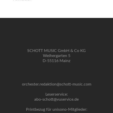
SCHOTT MUSIC GmbH & Co KG
Weihergarten 5
D-55116 Mainz
orchester.redaktion@schott-music.com
Leserservice:
abo-schott@vuservice.de
Printbezug für unisono-Mitglieder: