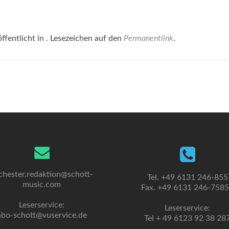
ffentlicht in . Lesezeichen auf den
Permanentlink
.
chester.redaktion@schott-
Tel. +49 6131 246-855
music.com
Fax. +49 6131 246-758
Leserservice:
Leserservice:
abo-schott@vuservice.de
Tel + 49 6123 92 38 28