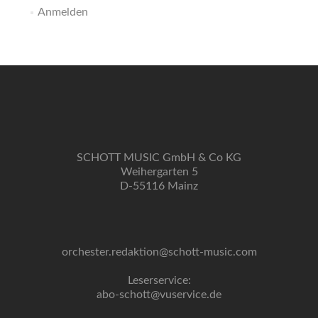
Anmelden
SCHOTT MUSIC GmbH & Co KG
Weihergarten 5
D-55116 Mainz
orchester.redaktion@schott-music.com
Leserservice:
abo-schott@vuservice.de