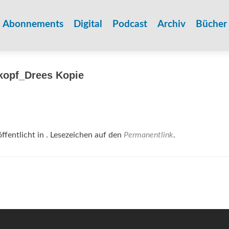
Zum
Inhalt
Abonnements
Digital
Podcast
Archiv
Bücher
springen
kopf_Drees Kopie
ffentlicht in . Lesezeichen auf den
Permanentlink
.