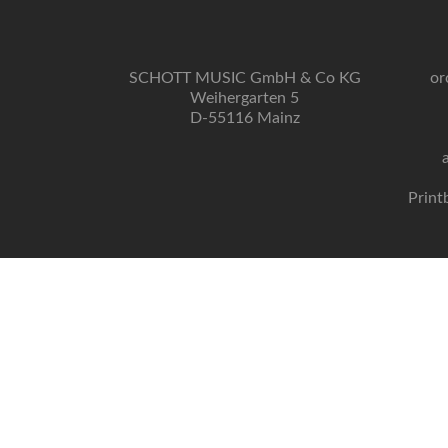
SCHOTT MUSIC GmbH & Co KG
or
Weihergarten 5
D-55116 Mainz
Print