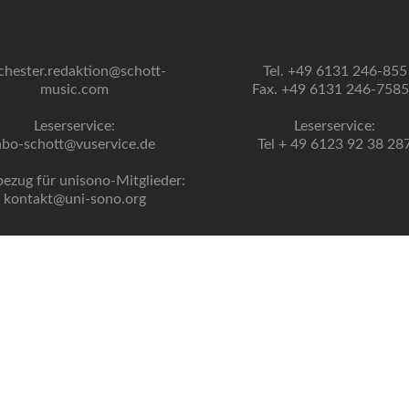
chester.redaktion@schott-
Tel. +49 6131 246-855
music.com
Fax. +49 6131 246-758
Leserservice:
Leserservice:
abo-schott@vuservice.de
Tel + 49 6123 92 38 28
bezug für unisono-Mitglieder:
kontakt@uni-sono.org