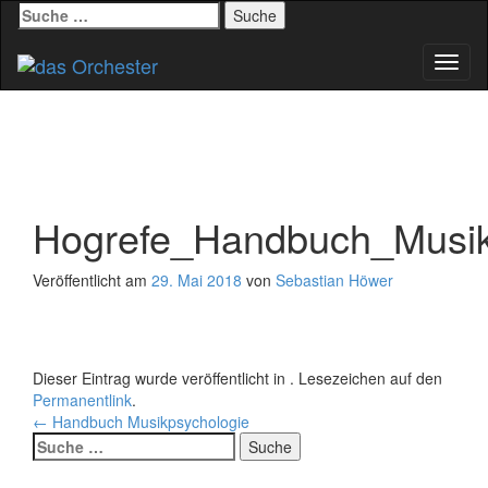
Suche
nach:
Schal
Navig
Hogrefe_Handbuch_Musi
Veröffentlicht am
29. Mai 2018
von
Sebastian Höwer
Dieser Eintrag wurde veröffentlicht in . Lesezeichen auf den
Permanentlink
.
Beitrags-
←
Handbuch Musikpsychologie
Suche
Navigation
nach: