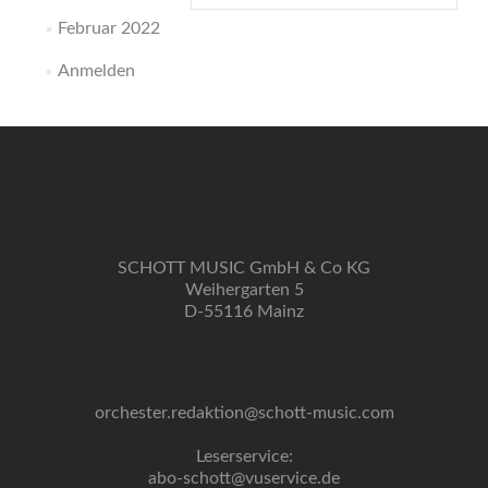
Februar 2022
Anmelden
SCHOTT MUSIC GmbH & Co KG
Weihergarten 5
D-55116 Mainz
orchester.redaktion@schott-music.com
Leserservice:
abo-schott@vuservice.de