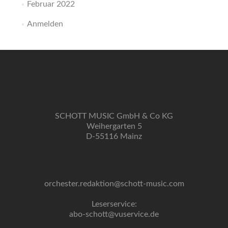
Februar 2022
Anmelden
SCHOTT MUSIC GmbH & Co KG
Weihergarten 5
D-55116 Mainz
orchester.redaktion@schott-music.com
Leserservice:
abo-schott@vuservice.de