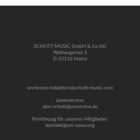
SCHOTT MUSIC GmbH & Co KG
Weihergarten 5
D-55116 Mainz
orchester.redaktion@schott-music.com
Leserservice:
abo-schott@vuservice.de
Printbezug für unisono-Mitglieder:
kontakt@uni-sono.org