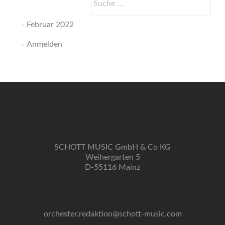
nach:
Februar 2022
Anmelden
SCHOTT MUSIC GmbH & Co KG
Weihergarten 5
D-55116 Mainz
orchester.redaktion@schott-music.com