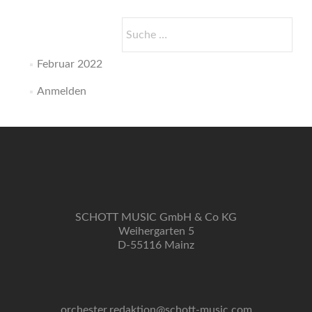
gestern
Suche
nach:
Februar 2022
Anmelden
SCHOTT MUSIC GmbH & Co KG
Weihergarten 5
D-55116 Mainz
orchester.redaktion@schott-music.com