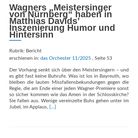
Wagners „Meistersinger
von Nürnberg“ haben in
Matthias Davids’
Inszenierung Humor und
Hintersinn
Rubrik: Bericht
erschienen in:
das Orchester 11/2025
, Seite 53
Der Vorhang senkt sich über den Meistersingern – und
es gibt fast keine Buhrufe. Was ist los in Bayreuth, wo
bleiben die lauten Missfallens­bekundungen gegen die
Regie, die am Ende einer jeden Wagner-Premiere sonst
so sicher kommen wie das Amen in der Schlosskirche?
Sie fallen aus. Wenige vereinzelte Buhs gehen unter im
Read
Jubel, im Applaus,
[…]
more
about
BAYREUTH:
Meister
von