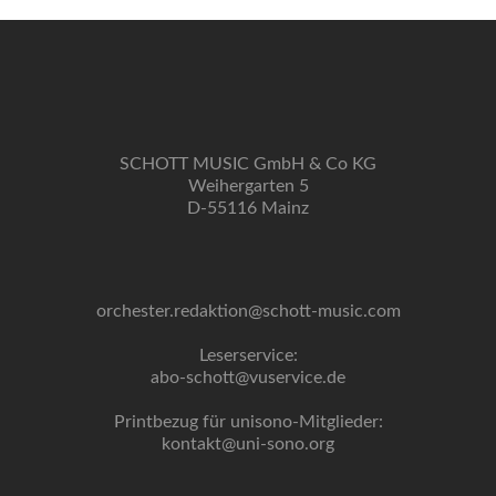
SCHOTT MUSIC GmbH & Co KG
Weihergarten 5
D-55116 Mainz
orchester.redaktion@schott-music.com
Leserservice:
abo-schott@vuservice.de
Printbezug für unisono-Mitglieder:
kontakt@uni-sono.org