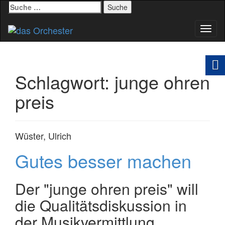
Suche
nach:
Schal
Navig
Schlagwort:
junge ohren
preis
Wüster, Ulrich
Gutes besser machen
Der "junge ohren preis" will
die Qualitätsdiskussion in
der Musikvermittlung