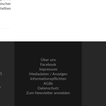
nischer
tellten
Über uns
Facebook
Impressum
55
Mediadaten / Anzeigen
Informationspflichten
AGBs
7
Datenschutz
Zum Newsletter anmelden