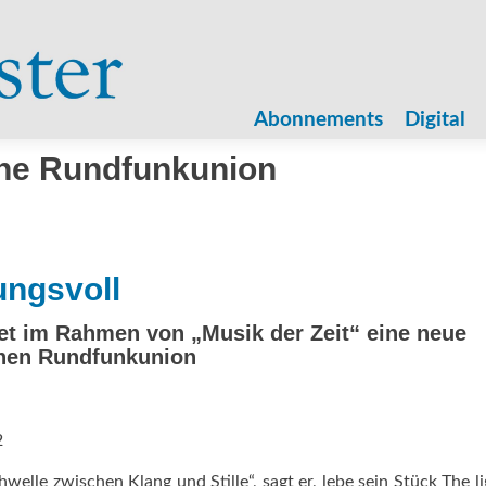
Zum
Inhalt
Abonnements
Digital
springen
he Rundfunkunion
ungsvoll
et im Rahmen von „Musik der Zeit“ eine neue
chen Rundfunkunion
2
lle zwischen Klang und Stille“, sagt er, lebe sein Stück The l