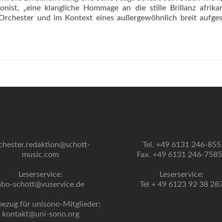
nist, „eine klangliche Hommage an die stille Brillanz afrika
 Orchester und im Kontext eines außergewöhnlich breit aufges
oll
chester.redaktion@schott-
Tel. +49 6131 246-855
music.com
Fax. +49 6131 246-758
Leserservice:
Leserservice:
abo-schott@vuservice.de
Tel + 49 6123 92 38 28
bezug für unisono-Mitglieder:
kontakt@uni-sono.org